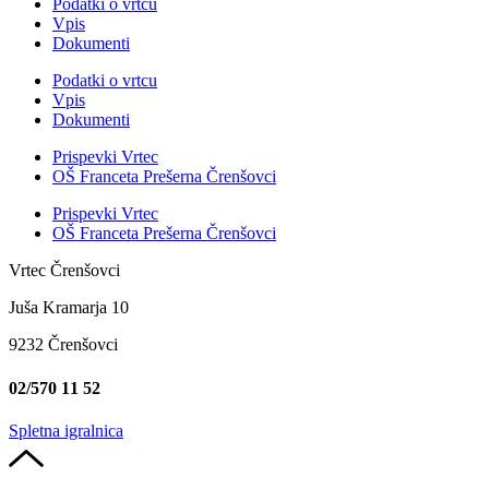
Podatki o vrtcu
Vpis
Dokumenti
Podatki o vrtcu
Vpis
Dokumenti
Prispevki Vrtec
OŠ Franceta Prešerna Črenšovci
Prispevki Vrtec
OŠ Franceta Prešerna Črenšovci
Vrtec Črenšovci
Juša Kramarja 10
9232 Črenšovci
02/570 11 52
Spletna igralnica