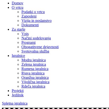
Domov
O vrtcu
Podatki o vrtcu
Zaposleni
Vizija in poslanstvo
Dokumenti
Za starše
Vpis
Načini sodelovanja
Programi
Obogatitvene dejavnosti
Svetovalna služba
Igralnice
Modra igralnica
Zelena igralnica
Rumena igralnica
Rjava igralnica
Oranžna igralnica
Vijolična igralnica
Rdeča igralnica
Projekti
Jedilnik
Spletna igralnica