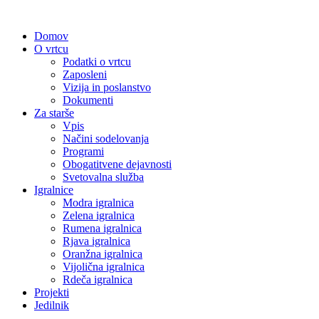
Domov
O vrtcu
Podatki o vrtcu
Zaposleni
Vizija in poslanstvo
Dokumenti
Za starše
Vpis
Načini sodelovanja
Programi
Obogatitvene dejavnosti
Svetovalna služba
Igralnice
Modra igralnica
Zelena igralnica
Rumena igralnica
Rjava igralnica
Oranžna igralnica
Vijolična igralnica
Rdeča igralnica
Projekti
Jedilnik