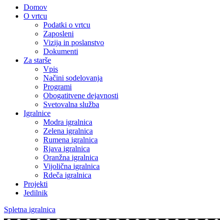
Domov
O vrtcu
Podatki o vrtcu
Zaposleni
Vizija in poslanstvo
Dokumenti
Za starše
Vpis
Načini sodelovanja
Programi
Obogatitvene dejavnosti
Svetovalna služba
Igralnice
Modra igralnica
Zelena igralnica
Rumena igralnica
Rjava igralnica
Oranžna igralnica
Vijolična igralnica
Rdeča igralnica
Projekti
Jedilnik
Spletna igralnica