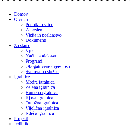
Domov
O vrtcu
Podatki o vrtcu
Zaposleni
Vizija in poslanstvo
Dokumenti
Za starše
Vpis
Načini sodelovanja
Programi
Obogatitvene dejavnosti
Svetovalna služba
Igralnice
Modra igralnica
Zelena igralnica
Rumena igralnica
Rjava igralnica
Oranžna igralnica
Vijolična igralnica
Rdeča igralnica
Projekti
Jedilnik