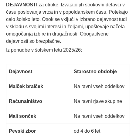
DEJAVNOSTI
za otroke. Izvajajo jih strokovni delavci v
času poslovanja vrtca in v popoldanskem času. Potekajo
celo šolsko leto. Otrok se vključi v izbrano dejavnost tudi
v skladu s svojimi interesi in željami, upoštevaje načela
omogočanja izbire in drugačnosti. Obogatitvene
dejavnosti so brezplačne.
Iz ponudbe v šolskem letu 2025/26:
Dejavnost
Starostno obdobje
Malček bralček
Na ravni vseh oddelkov
Računalništvo
Na ravni rjave skupine
Mali sonček
Na ravni vseh oddelkov
Pevski zbor
od 4 do 6 let